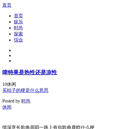
首页
首页
娱乐
时尚
探索
综合
啤特果是热性还是凉性
10
休闲
买桔子的梗是什么意思
Posted by
时尚
休闲
情深意长歌曲原唱一路上有你歌曲鹿晗什么梗